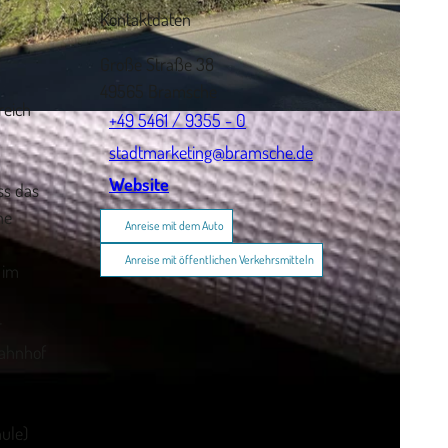
Kontaktdaten
Große Straße 38
49565
Bramsche
reich
+49 5461 / 9355 - 0
stadtmarketing@bramsche.de
Website
ss das
ne
Anreise mit dem Auto
Anreise mit öffentlichen Verkehrsmitteln
 im
r
Bahnhof
ule)