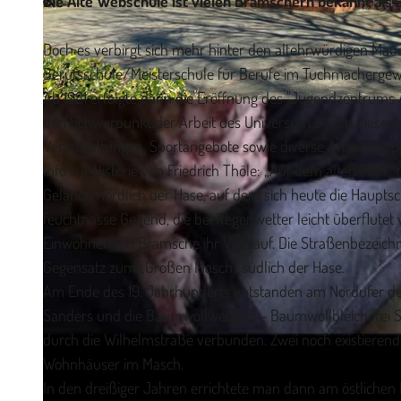
Die Alte Webschule ist vielen Bramschern bekannt als
Doch es verbirgt sich mehr hinter den altehrwürdigen Mau
Berufsschule/Meisterschule für Berufe im Tuchmacherge
Ab 1981 erfolgte dann die Eröffnung des "Jugendzentrums 
© Stadtmarketing Bramsche GmbH |
CC-BY-SA
den Schwerpunkt der Arbeit des Universum e.V. an diesem 
Veranstaltungen, Sportangebote sowie diverse Arbeitsgrupp
Info zur Historie von Friedrich Thöle: „Auf dem alten Pla
Gelände nördlich der Hase, auf dem sich heute die Hauptsc
feuchtnasse Gegend, die bei Regenwetter leicht überflutet
Einwohner von Bramsche ihr Vieh auf. Die Straßenbezeich
Gegensatz zum „Großen Masch“ südlich der Hase.
Am Ende des 19. Jahrhunderts entstanden am Nordufer der 
Sanders und die Baumwollweberei – Baumwollbleicherei Sc
durch die Wilhelmstraße verbunden. Zwei noch existierende
Wohnhäuser im Masch.
In den dreißiger Jahren errichtete man dann am östlichen