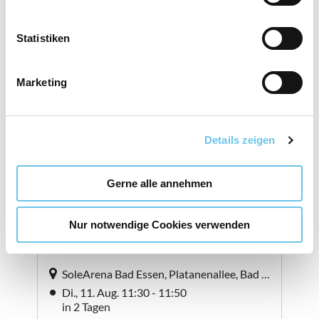
i
l
l
Statistiken
i
g
Marketing
u
n
g
Details zeigen
s
a
u
Gerne alle annehmen
s
w
Nur notwendige Cookies verwenden
a
h
l