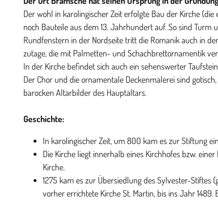
Der Ort Bramsche hat seinen Ursprung in der Gründung 
Der wohl in karolingischer Zeit erfolgte Bau der Kirche (d
noch Bauteile aus dem 13. Jahrhundert auf. So sind Turm 
Rundfenstern in der Nordseite tritt die Romanik auch in d
zutage, die mit Palmetten- und Schachbrettornamentik verz
In der Kirche befindet sich auch ein sehenswerter Taufstei
Der Chor und die ornamentale Deckenmalerei sind gotisch, 
barocken Altarbilder des Hauptaltars.
Geschichte:
In karolingischer Zeit, um 800 kam es zur Stiftung ein
Die Kirche liegt innerhalb eines Kirchhofes bzw. eine
Kirche.
1275 kam es zur Übersiedlung des Sylvester-Stiftes
vorher errichtete Kirche St. Martin, bis ins Jahr 148