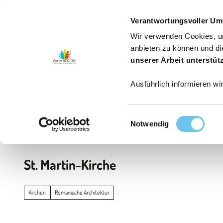
6
Z
Jetzt buchen
Erwachsene
Kinder
u
Verantwortungsvoller Um
m
Wir verwenden Cookies, um
I
Aktiv sein
Genießen
Erleben
Service
Aktuelle
anbieten zu können und di
n
unserer Arbeit unterstüt
h
Ausführlich informieren wi
a
l
t
E
Startseite
Notwendig
i
n
w
St. Martin-Kirche
i
l
l
Kirchen
Romanische Architektur
i
g