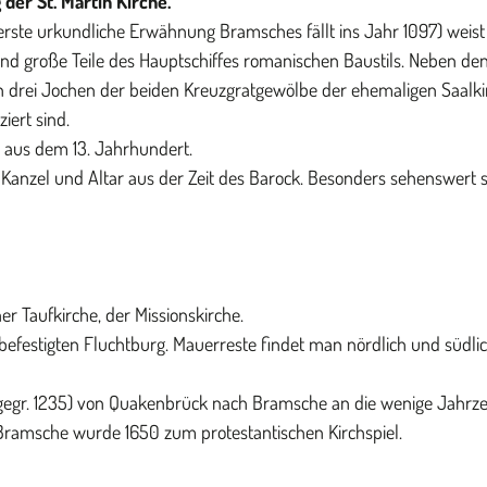
der St. Martin Kirche.
ie erste urkundliche Erwähnung Bramsches fällt ins Jahr 1097) weis
und große Teile des Hauptschiffes romanischen Baustils. Neben de
en drei Jochen der beiden Kreuzgratgewölbe der ehemaligen Saalki
iert sind.
n aus dem 13. Jahrhundert.
Kanzel und Altar aus der Zeit des Barock. Besonders sehenswert s
er Taufkirche, der Missionskirche.
r befestigten Fluchtburg. Mauerreste findet man nördlich und südli
 (gegr. 1235) von Quakenbrück nach Bramsche an die wenige Jahrz
9. Bramsche wurde 1650 zum protestantischen Kirchspiel.