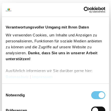
Logo OC 3 - Rund um Venne - Mühle, Moor und
Varusschlacht
Verantwortungsvoller Umgang mit Ihren Daten
Wir verwenden Cookies, um Inhalte und Anzeigen zu
©
CC-BY-SA
personalisieren, Funktionen für soziale Medien anbieten
zu können und die Zugriffe auf unsere Website zu
analysieren.
Danke, dass Sie uns in unserer Arbeit
Wegpunkte
Auf der Karte anschauen
unterstützen!
Hauptstraße Ecke im Diebusch
Ausführlich informieren wir Sie darüber gerne hier:
Start
Datenschutz
|
Impressum
Start
CC-
E
BY-
SA
Eisenzeithaus Venne
Notwendig
i
Museen/Sammlungen
n
w
Präferenzen