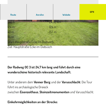
GPX
Route
Anrufen
Website
1:40 h
24,60 km
© Tourismusverband Osnabrücker Land e.V.
©
CC-BY-SA
124 m
124 m
43 m
157 m
114 m
Start: Hauptstraße Ecke im Diebusch
Ziel: Hauptstraße Ecke im Diebusch
© SandraDoornbos |
CC-BY-SA
Der Radweg OC 3 ist 24,7 km lang und führt durch eine
wunderschöne historisch relevante Landschaft.
Unter anderem dem
Venner Berg
und der
Varusschlacht
. Die Tour
führt ins archäologische Dreieck
zwischen
Eisenzeithaus
,
Steinzeitmonumenten
und Varusschlacht.
Einkehrmöglichkeiten an der Strecke: