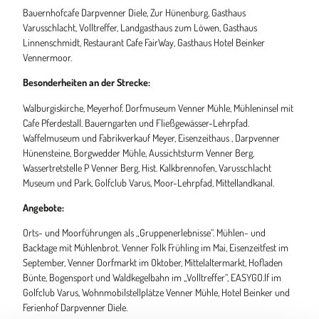
Bauernhofcafe Darpvenner Diele, Zur Hünenburg, Gasthaus
Varusschlacht, Volltreffer, Landgasthaus zum Löwen, Gasthaus
Linnenschmidt, Restaurant Cafe FairWay, Gasthaus Hotel Beinker
Vennermoor.
Besonderheiten an der Strecke:
Walburgiskirche, Meyerhof. Dorfmuseum Venner Mühle, Mühleninsel mit
Cafe Pferdestall. Bauerngarten und Fließgewässer-Lehrpfad.
Waffelmuseum und Fabrikverkauf Meyer, Eisenzeithaus , Darpvenner
Hünensteine, Borgwedder Mühle, Aussichtsturm Venner Berg,
Wassertretstelle P Venner Berg, Hist. Kalkbrennofen, Varusschlacht
Museum und Park, Golfclub Varus, Moor-Lehrpfad, Mittellandkanal.
Angebote:
Orts- und Moorführungen als „Gruppenerlebnisse“. Mühlen- und
Backtage mit Mühlenbrot. Venner Folk Frühling im Mai, Eisenzeitfest im
September, Venner Dorfmarkt im Oktober, Mittelaltermarkt, Hofladen
Bünte, Bogensport und Waldkegelbahn im „Volltreffer“, EASYGO.lf im
Golfclub Varus, Wohnmobilstellplätze Venner Mühle, Hotel Beinker und
Ferienhof Darpvenner Diele.