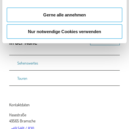
a
u
Gerne alle annehmen
s
w
Nur notwendige Cookies verwenden
a
h
In der Nähe
Auf der Karte anschauen
l
Sehenswertes
Touren
Kontaktdaten
Hasestraße
49565
Bramsche
+49 5461 / 830