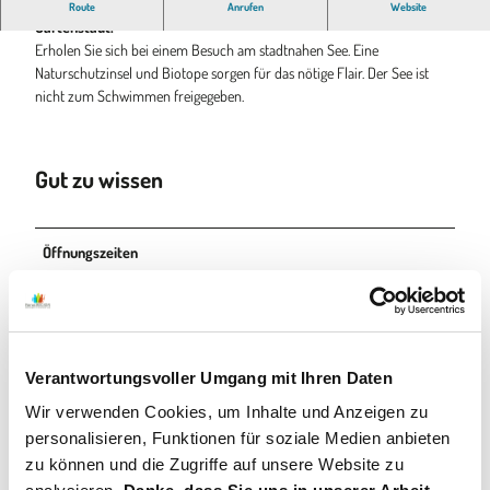
Der Hasesee in Bramsche befindet sich zwischen der Altstadt und
Route
Anrufen
Website
Gartenstadt.
Erholen Sie sich bei einem Besuch am stadtnahen See. Eine
Naturschutzinsel und Biotope sorgen für das nötige Flair. Der See ist
nicht zum Schwimmen freigegeben.
Gut zu wissen
Öffnungszeiten
Der Hasesee ist jederzeit zugänglich.
Preisinformationen
Der Hasesee ist jederzeit kostenfrei zugänglich.
Verantwortungsvoller Umgang mit Ihren Daten
Wir verwenden Cookies, um Inhalte und Anzeigen zu
Eignung
personalisieren, Funktionen für soziale Medien anbieten
zu können und die Zugriffe auf unsere Website zu
für Kinder (jedes Alter)