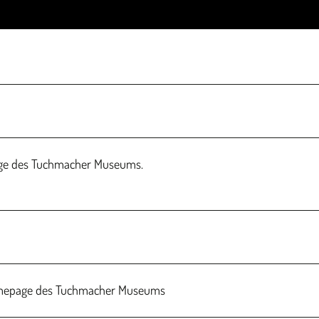
i
e
l
e
n
page des Tuchmacher Museums.
r Homepage des Tuchmacher Museums