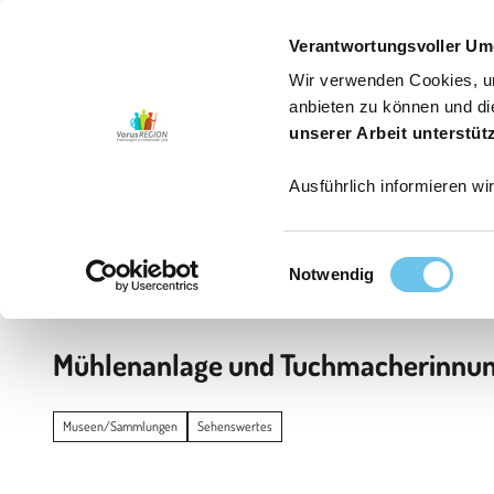
6
Z
Jetzt buchen
Erwachsene
Kinder
u
Verantwortungsvoller Um
m
Wir verwenden Cookies, um
I
Aktiv sein
Genießen
Erleben
Service
Aktuelle
anbieten zu können und di
n
unserer Arbeit unterstüt
h
Ausführlich informieren wi
a
l
t
E
Startseite
Notwendig
i
n
w
Mühlenanlage und Tuchmacherinnu
i
l
l
Museen/Sammlungen
Sehenswertes
i
g