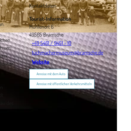
Kontaktdaten
Tourist-Information
on.
Mühlenort 6
49565
Bramsche
lichen
+49 5461 / 9451 - 10
ch um
tuchmachermuseum@bramsche.de
erei
Website
nhäuser
Anreise mit dem Auto
Anreise mit öffentlichen Verkehrsmitteln
en
dt
bau des