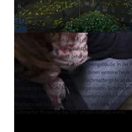
Die Gebäude der Tuchmacher-Innung Bramsche entsta
Das Tuchmacher Museum befindet sich in den ehemaligen 
einzigartigen authentischen Atmosphäre. Die Gebäude ent
angebaut oder abgerissen. Die Architektur dokumentiert so
©
CC-BY-SA
Das älteste erhaltene Gebäude ist die ehemalige fürstbisch
Vorgängerbaus errichtet und zuletzt von den Tuchmacher
einen Mühlenkolk gruppiert, gehören neben der früheren 
und Krempel sowie weitere ältere Mühlengebäude. In der
Bramscher Tuchmachermeister, von denen einzelne heute n
Die frühesten Nachweise über eine Tuchmachergilde an dies
produzierte sie bzw. die Nachfolgeorganisation Tuchmach
Meister den Betrieb auf, Teile des Inventars wurden verkauf
Bramsche auf Bestreben des Heimat- und Verkehrsvereines
Tuchmacher Museums, das 1997 offiziell eröffnet wurde.