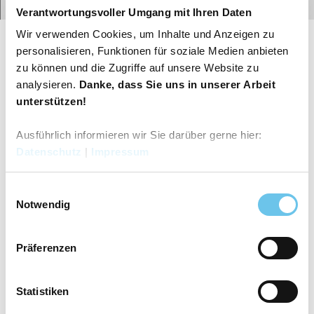
Route
Website
Verantwortungsvoller Umgang mit Ihren Daten
Gut zu wissen
Wir verwenden Cookies, um Inhalte und Anzeigen zu
personalisieren, Funktionen für soziale Medien anbieten
Autor:in
zu können und die Zugriffe auf unsere Website zu
analysieren.
Danke, dass Sie uns in unserer Arbeit
Tourismusgesellschaft Osnabrücker Land mbH
unterstützen!
Organisation
Ausführlich informieren wir Sie darüber gerne hier:
Tourismusgesellschaft Osnabrücker Land mbH
Datenschutz
|
Impressum
Lizenz (Stammdaten)
E
Tourismusgesellschaft Osnabrücker Land mbH
Notwendig
i
n
w
Präferenzen
i
l
l
Statistiken
i