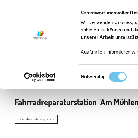
6
Z
Jetzt buchen
Erwachsene
Kinder
u
Verantwortungsvoller Um
m
Wir verwenden Cookies, um
I
Aktiv sein
Genießen
Erleben
Service
Aktuelle
anbieten zu können und di
n
unserer Arbeit unterstüt
h
Ausführlich informieren wi
a
l
t
E
Startseite
Notwendig
i
n
w
Fahrradreparaturstation "Am Mühle
i
l
l
Fahrradverleih/-reparatur
i
g