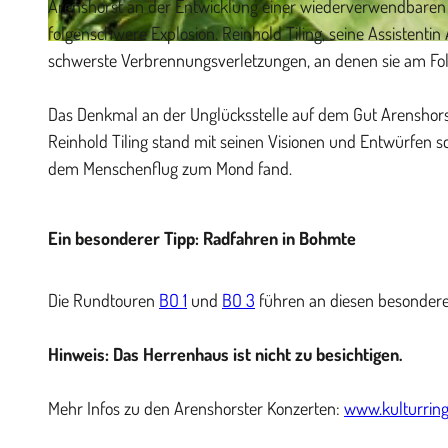
Arenshorst an der Entwicklung einer wiederverwendbaren S
folgenschwere Explosion. Reinhold Tiling, seine Assistenti
© Herbert Trentmann |
CC-BY-SA
schwerste Verbrennungsverletzungen, an denen sie am Fol
Das Denkmal an der Unglücksstelle auf dem Gut Arenshorst
Reinhold Tiling stand mit seinen Visionen und Entwürfen s
dem Menschenflug zum Mond fand.
Ein besonderer Tipp: Radfahren in Bohmte
Die Rundtouren
BO 1
und
BO 3
führen an diesen besondere
Hinweis: Das Herrenhaus ist nicht zu besichtigen.
Mehr Infos zu den Arenshorster Konzerten:
www.kulturrin