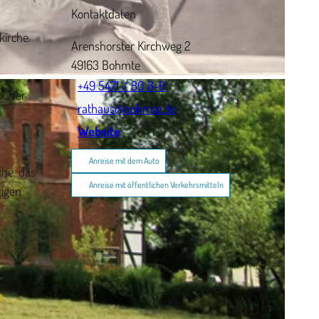
Kontaktdaten
kirche.
Arenshorster Kirchweg 2
49163
Bohmte
+49 5471 / 80 8-0
u. Der
rathaus@bohmte.de
Website
Anreise mit dem Auto
che, das
Anreise mit öffentlichen Verkehrsmitteln
tigen