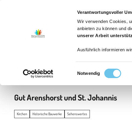
6
Z
Jetzt buchen
Erwachsene
Kinder
u
Verantwortungsvoller Um
m
Wir verwenden Cookies, um
I
Aktiv sein
Genießen
Erleben
Service
Aktuelle
anbieten zu können und di
n
unserer Arbeit unterstüt
h
Ausführlich informieren wi
a
l
t
E
Startseite
Notwendig
i
n
w
Gut Arenshorst und St. Johannis
i
l
l
Kirchen
Historische Bauwerke
Sehenswertes
i
g