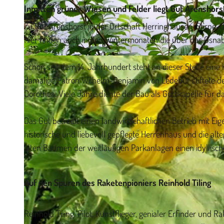
Inmitten grüner Wiesen und Felder liegt Gut Arenshorst
Zu Gut Arenshorst in der Ortschaft Herringhausen-Stirpe-Oel
Hier finden auch in den Wintermonaten die über das Osnab
© Herbert Trentmann |
CC-BY-SA
Schon seit dem 14. Jahrhundert steht an dieser Stelle eine
damalige Patron Wilhelm-Benjamin von Ledebur stiftete de
Dorothea. Viele Jahre diente der Bau als Gutskapelle für 
Das Gut betreibt einen landwirtschaftlichen Betrieb mit E
historische und liebevoll gepflegte Herrenhaus und die 
alten Bäumen der weitläufigen Parkanlagen einen idyllisch
Auf den Spuren des Raketenpioniers Reinhold Tiling
Reinhold Tiling, Pilot, Kunstflieger, genialer Erfinder und 