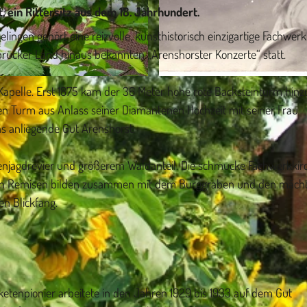
, ein Rittersitz aus dem 18. Jahrhundert.
ingen gehört eine reizvolle, kunsthistorisch einzigartige Fachwerk
rücker Land hinaus bekannten „Arenshorster Konzerte“ statt.
© Martin Frauenheim |
CC-BY-SA
 Kapelle. Erst 1875 kam der 36 Meter hohe rote Backsteinturm hinz
n Turm aus Anlass seiner Diamantenen Hochzeit mit seiner Frau
das anliegende Gut Arenshorst.
igenjagdrevier und größerem Waldanteil. Die schmucke Fachwerkkir
alten Remisen bilden zusammen mit dem Burggraben und den mäch
en Blickfang.
Raketenpionier arbeitete in den Jahren 1929 bis 1933 auf dem Gut