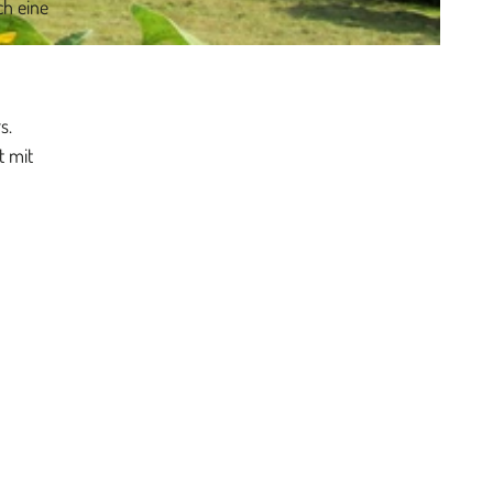
ch eine
s.
t mit