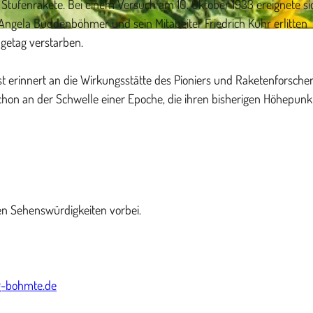
tufenrakete. Bei einem Versuch am 10. Oktober 1933 ereignete si
n Angela Buddenböhmer und sein Mitabeiter Friedrich Kuhr erlitten
getag verstarben.
 erinnert an die Wirkungsstätte des Pioniers und Raketenforscher
chon an der Schwelle einer Epoche, die ihren bisherigen Höhepunk
n Sehenswürdigkeiten vorbei.
g-bohmte.de