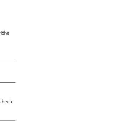
 Höhe
s heute