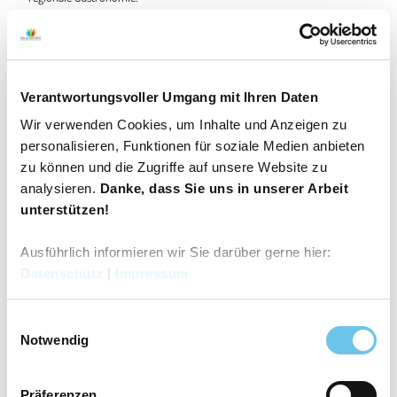
- FEIERN Sie mit uns unsere Feste, den Norddeutschen Ponymarkt
Hunteburg als größte Veranstaltung im Altkreis Wittlage, das
Frühlingsfest „Spaß an der Straß“, das multikulturelle Integrationsfest
„Menschen in Bohmte -Wir gehören zusammen!“, und - klein aber fein -
Verantwortungsvoller Umgang mit Ihren Daten
den traditionellen Erntemarkt in Herringhausen und viele weitere
Wir verwenden Cookies, um Inhalte und Anzeigen zu
Veranstaltungen!
personalisieren, Funktionen für soziale Medien anbieten
zu können und die Zugriffe auf unsere Website zu
analysieren.
Danke, dass Sie uns in unserer Arbeit
unterstützen!
Gut zu wissen
Ausführlich informieren wir Sie darüber gerne hier:
Datenschutz
|
Impressum
Öffnungszeiten
Sonderöffnungszeiten finden Sie auf der Homepage.
E
Ruhetage: Samstag, Sonntag, alle Feiertage geschlossen
Notwendig
i
n
Preisinformationen
w
Präferenzen