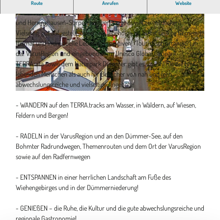
In Bohmte gibt es viel zu entdecken!
Route
Anrufen
Website
In Bohmte – unserer Gemeinde mit den Ortschaften Bohmte, Hunteburg
und Herringhausen-Stirpe-Oelingen - gibt es viel zu entdecken!
Vielseitig, gut aufgestellt, offen und lebendig - so bietet unsere Gemeinde
Heimat und individuelle Lebensperspektiven! Touristisch arrangiert in
der VarusRegion und eingebunden im Unesco Global Geopark
TERRA.vita sowie dem Naturpark Dümmer gibt es sowohl für die hier
© Rainer Kiedrowski |
CC-BY-SA
lebenden Menschen als auch für Besucher von nah und fern
abwechslungsreiche und vielseitige Angebote!
© Herbert Trentmann |
CC-BY-NC
- WANDERN auf den TERRA.tracks am Wasser, in Wäldern, auf Wiesen,
Feldern und Bergen!
- RADELN in der VarusRegion und an den Dümmer-See, auf den
Bohmter Radrundwegen, Themenrouten und dem Ort der VarusRegion
sowie auf den Radfernwegen
- ENTSPANNEN in einer herrlichen Landschaft am Fuße des
Wiehengebirges und in der Dümmerniederung!
- GENIEßEN – die Ruhe, die Kultur und die gute abwechslungsreiche und
regionale Gastronomie!