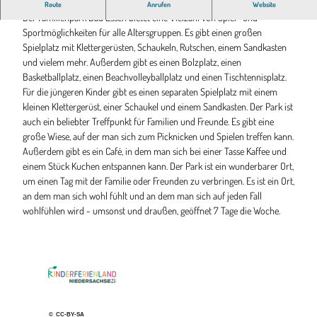
Für alle gemeinsam - Familienpark Bad Essen!
Route
Anrufen
Website
Der Familienpark Bad Essen bietet eine Vielzahl von Spiel- und
Sportmöglichkeiten für alle Altersgruppen. Es gibt einen großen
Spielplatz mit Klettergerüsten, Schaukeln, Rutschen, einem Sandkasten
und vielem mehr. Außerdem gibt es einen Bolzplatz, einen
Basketballplatz, einen Beachvolleyballplatz und einen Tischtennisplatz.
Für die jüngeren Kinder gibt es einen separaten Spielplatz mit einem
kleinen Klettergerüst, einer Schaukel und einem Sandkasten. Der Park ist
auch ein beliebter Treffpunkt für Familien und Freunde. Es gibt eine
große Wiese, auf der man sich zum Picknicken und Spielen treffen kann.
Außerdem gibt es ein Café, in dem man sich bei einer Tasse Kaffee und
einem Stück Kuchen entspannen kann. Der Park ist ein wunderbarer Ort,
um einen Tag mit der Familie oder Freunden zu verbringen. Es ist ein Ort,
an dem man sich wohl fühlt und an dem man sich auf jeden Fall
wohlfühlen wird - umsonst und draußen, geöffnet 7 Tage die Woche.
©
CC-BY-SA