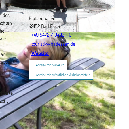
Kontaktdaten
e des
Platanenallee
achten
49152
Bad Essen
die
+49 5472 / 9492 - 0
ale
touristik@badessen.de
Website
 an
t auch
Anreise mit dem Auto
Anreise mit öffentlichen Verkehrsmitteln
isierte
zent