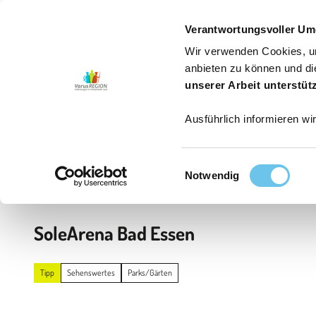
26
Z
Jetzt buchen
Erwachsene
Kinder
u
Verantwortungsvoller Um
m
Wir verwenden Cookies, um
I
Aktiv sein
Genießen
Erleben
Service
Aktuelle
anbieten zu können und di
n
unserer Arbeit unterstüt
h
Ausführlich informieren wi
a
l
t
E
Startseite
Notwendig
i
n
w
SoleArena Bad Essen
i
l
l
Tipp
Sehenswertes
Parks/Gärten
i
g