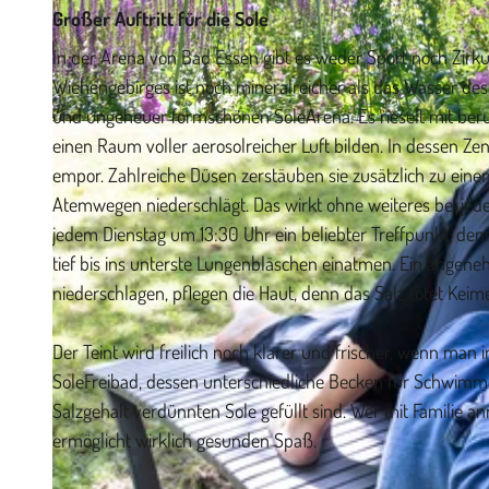
Großer Auftritt für die Sole
In der Arena von Bad Essen gibt es weder Sport noch Zirku
Wiehengebirges ist noch mineralreicher als das Wasser des
und ungeheuer formschönen SoleArena. Es rieselt mit ber
©
CC-BY-SA
einen Raum voller aerosolreicher Luft bilden. In dessen Z
empor. Zahlreiche Düsen zerstäuben sie zusätzlich zu einem
Atemwegen niederschlägt. Das wirkt ohne weiteres bei je
jedem Dienstag um 13:30 Uhr ein beliebter Treffpunkt, den
tief bis ins unterste Lungenbläschen einatmen. Ein angene
niederschlagen, pflegen die Haut, denn das Salz tötet Keime
Der Teint wird freilich noch klarer und frischer, wenn man
SoleFreibad, dessen unterschiedliche Becken für Schwimm
Salzgehalt verdünnten Sole gefüllt sind. Wer mit Familie anr
ermöglicht wirklich gesunden Spaß.