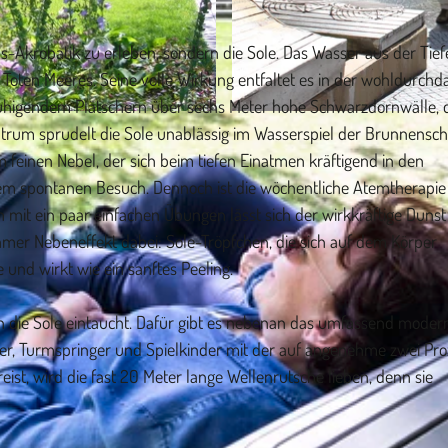
s-Akrobatik zu erleben, sondern die Sole. Das Wasser aus der Tief
 Toten Meeres. Seine volle Wirkung entfaltet es in der wohldurchd
uhigendem Plätschern über sechs Meter hohe Schwarzdornwälle, 
©
CC-BY-SA
entrum sprudelt die Sole unablässig im Wasserspiel der Brunnensch
 feinen Nebel, der sich beim tiefen Einatmen kräftigend in den
dem spontanen Besuch. Dennoch ist die wöchentliche Atemtherapie
n mit ein paar einfachen Übungen lässt sich der wirkkräftige Duns
hmer Nebeneffekt dabei: Sole-Tröpfchen, die sich auf dem Körper
 und wirkt wie ein sanftes Peeling.
 in die Sole eintaucht. Dafür gibt es nebenan das umfassend modern
er, Turmspringer und Spielkinder mit der auf angenehme zwei Pro
eist, wird die fast 20 Meter lange Wellenrutsche lieben, denn sie