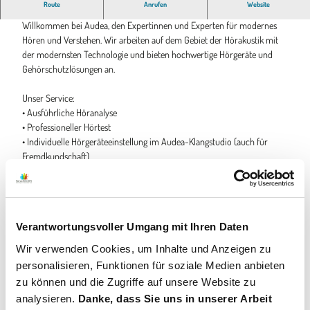
Route
Anrufen
Website
Ihr Profi für besseres Hören in Bramsche
Willkommen bei Audea, den Expertinnen und Experten für modernes
Hören und Verstehen. Wir arbeiten auf dem Gebiet der Hörakustik mit
der modernsten Technologie und bieten hochwertige Hörgeräte und
Gehörschutzlösungen an.
Unser Service:
• Ausführliche Höranalyse
• Professioneller Hörtest
• Individuelle Hörgeräteeinstellung im Audea-Klangstudio (auch für
Fremdkundschaft)
• Unverbindliches Probetragen
• Einzigartiger Service auch nach dem Kauf
Verantwortungsvoller Umgang mit Ihren Daten
Wir verwenden Cookies, um Inhalte und Anzeigen zu
personalisieren, Funktionen für soziale Medien anbieten
Gut zu wissen
zu können und die Zugriffe auf unsere Website zu
analysieren.
Danke, dass Sie uns in unserer Arbeit