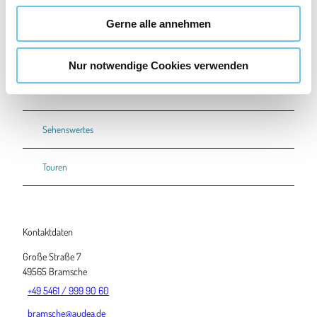
u
Gerne alle annehmen
s
w
Nur notwendige Cookies verwenden
a
In der Nähe
Auf der Karte anschauen
h
l
Sehenswertes
Touren
Kontaktdaten
Große Straße 7
49565
Bramsche
+49 5461 / 999 90 60
bramsche@audea.de