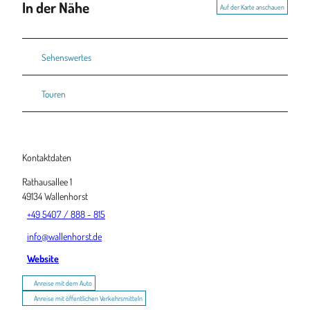
In der Nähe
Auf der Karte anschauen
Sehenswertes
Touren
Kontaktdaten
Rathausallee 1
49134
Wallenhorst
+49 5407 / 888 - 815
info@wallenhorst.de
Website
Anreise mit dem Auto
Anreise mit öffentlichen Verkehrsmitteln