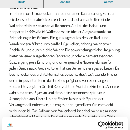
Wallenhorst: Natur pur im Osnabrücker Land. Idealer Startpunkt für
Route
Anrufen
Website
Touren ins Grüne.
Im Herzen des Osnabrücker Landes, nur einen Katzensprung von der
Friedensstadt Osnabrück entfernt, heißt die charmante Gemeinde
Wallenhorst ihre Besucher willkommen. Als Teil des Natur- und
Geoparks TERRA.vita ist Wallenhorst ein idealer Ausgangspunkt für
Entdeckungen im Grünen. Ein gut ausgebautes Netz an Rad- und
Wanderwegen führt durch sanfte Hügelketten, entlang malerischer
Bachläufe und durch dichte Wälder. Die abwechslungsreiche Umgebung
bietet bei einer ausgedehnten Fahrradtour oder einem entspannten
Spaziergang pure Erholung und unvergessliche Naturerlebnisse für
jeden Geschmack. Auch kulturell hat die Gemeinde einiges zu bieten. Ein
beeindruckendes architektonisches Juwel ist die Alte Alexanderkirche,
deren imposanter Turm das Ortsbild prägt und von einer langen
Geschichte zeugt. Im Ortsteil Rulle zieht die Wallfahrtskirche St. Anna seit
Jahrhunderten Pilger an und strahlt eine besondere spirituelle
Atmosphäre aus. Überall in der Region lassen sich Spuren der
Vergangenheit entdecken, die eng mit der legendären Varusschlacht
verbunden ist. Das Rathaus von Wallenhorst ist dabei mehr als nur der
administrative Mittelpunkt. Es dient als zentrale Anlaufstelle für Gäste
und ist der perfekte Startpunkt für einen gelungenen Aufenthalt. Hier
erhalten Besucher wertvolle Informationen, detailliertes Kartenmaterial