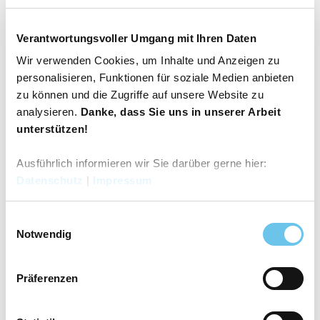
und persönliche Tipps, um die Vielfalt der Gemeinde und ihrer
Umgebung voll auszukosten.
Verantwortungsvoller Umgang mit Ihren Daten
Wir verwenden Cookies, um Inhalte und Anzeigen zu
personalisieren, Funktionen für soziale Medien anbieten
Gut zu wissen
zu können und die Zugriffe auf unsere Website zu
analysieren.
Danke, dass Sie uns in unserer Arbeit
unterstützen!
Öffnungszeiten
Ruhetage: Samstag, Sonntag, alle Feiertage geschlossen
Ausführlich informieren wir Sie darüber gerne hier:
Datenschutz
|
Impressum
Sprachkenntnisse
Deutsch
E
Notwendig
i
Ansprechpartner:in
n
Gemeinde Wallenhorst
w
Präferenzen
i
Autor:in
l