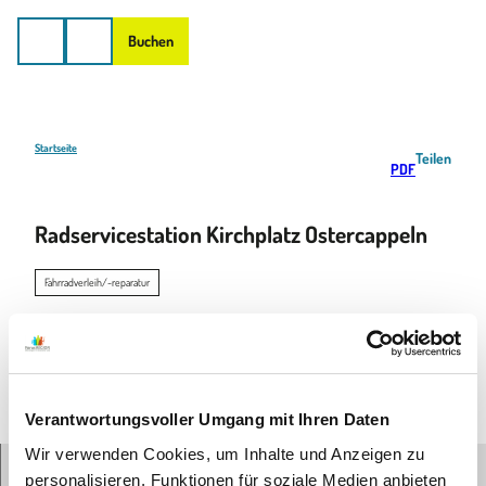
on
Z
u
Buchen
m
I
n
h
a
Startseite
Teilen
PDF
l
t
Radservicestation Kirchplatz Ostercappeln
Fahrradverleih/-reparatur
Verantwortungsvoller Umgang mit Ihren Daten
© Ricarda Mölck / Pixabay
Wir verwenden Cookies, um Inhalte und Anzeigen zu
personalisieren, Funktionen für soziale Medien anbieten