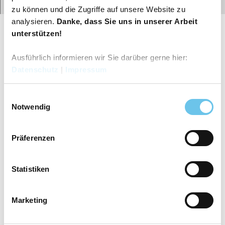
Route
zu können und die Zugriffe auf unsere Website zu
Gut zu wissen
analysieren.
Danke, dass Sie uns in unserer Arbeit
unterstützen!
Autor:in
Ausführlich informieren wir Sie darüber gerne hier:
Tourismusgesellschaft Osnabrücker Land mbH
Datenschutz
|
Impressum
Organisation
E
Tourismusgesellschaft Osnabrücker Land mbH
Notwendig
i
n
w
Präferenzen
i
l
In der Nähe
Auf der Karte anschauen
l
Statistiken
i
g
Sehenswertes
Marketing
u
n