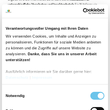
unterschiedliche Vogelarten und Insektenhotels
für Nützlinge wie
Florfliege, Marienkäfer, Faltwespen und Co.
Ein gemütliches Plätzchen zum Ausruhen bietet unsere Sitzecke,
gemauert in einem Halbkreis, bestehend aus
Bohmter Bruchstein
in
Kombination mit italienischen Naturklinkern.
Verantwortungsvoller Umgang mit Ihren Daten
Im hinteren Gartenbereich betritt der Besucher den Gemüsegarten mit
Gewächshaus für Strauchtomaten und einer Streuobstwiese. Diese
Wir verwenden Cookies, um Inhalte und Anzeigen zu
besteht aus
17 verschiedenen Apfelsorten
, Aroniabeeren mit den
personalisieren, Funktionen für soziale Medien anbieten
Sorten Viking und Nero, Blaubeeren der Sorten Duke, Heerma, Patriot
zu können und die Zugriffe auf unsere Website zu
und Herbsthimbeeren.
analysieren.
Danke, dass Sie uns in unserer Arbeit
Für die kleinen Gartenbesucher steht ausreichend Spielfläche und
unterstützen!
Angeboten wie einem Spielhaus mit Rutsche und Schaukel, einem
Sandkasten sowie ein Trampolin zur Verfügung.
Ausführlich informieren wir Sie darüber gerne hier:
Datenschutz
|
Impressum
Gut zu wissen
E
Notwendig
i
n
Öffnungszeiten
w