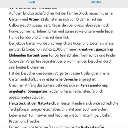
Der Hof "Galloways von den Huntewiesen" wird schon über
Route
Anrufen
Generationen bewirtschaftet.
Auf dem landwirtschaftlichen Hof der Familie Brockmeyer, mit seiner
G
arten- und
Arten
vielfalt, hat man sich vor 10 Jahren auf die
Gallowayzucht spezialisiert. Neben den Galloways leben aber noch
Ponys, Schweine, Hühner, Enten und Gänse sowie unsere kinderlieben
Hunde Rambo und Emma auf dem Hof.
Der jetzige Garten wurde ursprünglich als Acker und später als Wiese
genutzt. Er bietet nun auf ca. 2.000 qm einen
kreativen, ganzjährig
blühenden Gartentraum f
ür Gartenliebhaber, Tierfreunde und Kinder.
Schon der Vorgarten begeistert den ankommenden Besucher durch
sein buntes Blütenmeer.
Hat der Besucher den bunten Vorgarten passiert, gelangt er in eine
Gartenlandschaft, die in
naturnahe Bereiche
angelegt ist.
Gleich am Anfang des Gartens befindet sich ein
terrassenförmig
angelegter Steingarten
mit den unterschiedlichsten, farblich
abgestimmten Stauden.
Herzstück ist der Naturteich
, an dessen Rändern sich unterschiedliche
Teichpflanzen ausgebreitet haben. Er bietet aber auch ausreichen
Lebensraum für Insekten und Reptilien wie Schmetterlinge, Libellen,
Kröten und Frösche.
Ergänzt wird die Artenvielfalt durch zahlreiche
Nistkästen für