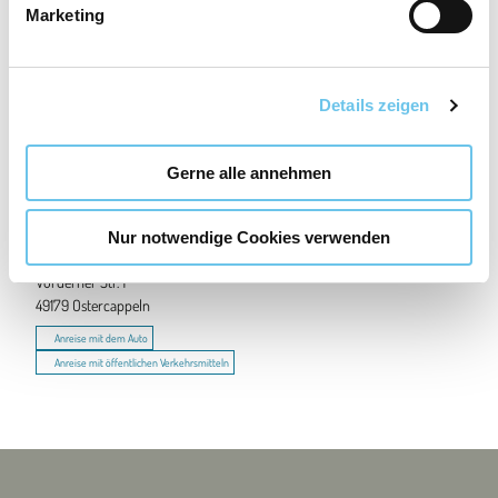
In der Nähe
Auf der Karte anschauen
Marketing
u
n
g
Sehenswertes
Details zeigen
s
a
Touren
u
Gerne alle annehmen
s
w
Nur notwendige Cookies verwenden
a
Kontaktdaten
h
Vörderner Str. 1
l
49179
Ostercappeln
Anreise mit dem Auto
Anreise mit öffentlichen Verkehrsmitteln