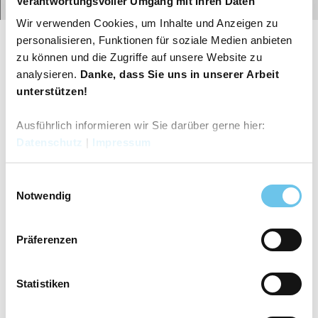
Verantwortungsvoller Umgang mit Ihren Daten
Route
Gut zu wissen
Wir verwenden Cookies, um Inhalte und Anzeigen zu
personalisieren, Funktionen für soziale Medien anbieten
zu können und die Zugriffe auf unsere Website zu
Autor:in
analysieren.
Danke, dass Sie uns in unserer Arbeit
Tourismusgesellschaft Osnabrücker Land mbH
unterstützen!
Organisation
Ausführlich informieren wir Sie darüber gerne hier:
Datenschutz
|
Impressum
Tourismusgesellschaft Osnabrücker Land mbH
Lizenz (Stammdaten)
E
Notwendig
i
Tourismusgesellschaft Osnabrücker Land mbH
n
w
Präferenzen
i
l
l
Statistiken
i
g